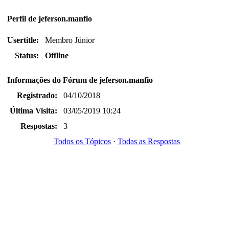
Perfil de jeferson.manfio
Usertitle:
Membro Júnior
Status:
Offline
Informações do Fórum de jeferson.manfio
Registrado:
04/10/2018
Última Visita:
03/05/2019 10:24
Respostas:
3
Todos os Tópicos
·
Todas as Respostas